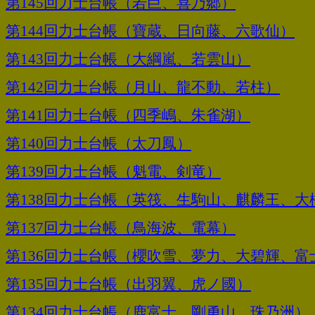
第145回力士台帳（若巨、喜乃郷）
第144回力士台帳（寶蔵、日向藤、六歌仙）
第143回力士台帳（大綱嵐、若雲山）
第142回力士台帳（月山、龍不動、若柱）
第141回力士台帳（四季嶋、朱雀湖）
第140回力士台帳（太刀鳳）
第139回力士台帳（魁電、剣竜）
第138回力士台帳（英筏、生駒山、麒麟王、大
第137回力士台帳（鳥海波、電幕）
第136回力士台帳（櫻吹雪、夢力、大碧輝、富
第135回力士台帳（出羽翼、虎ノ國）
第134回力士台帳（鹿富士、剛勇山、珠乃洲）