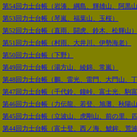
第54回力士台帳（岩湊、綱島、輝雄山、阿黒
第53回力士台帳（琴嵐、福葉山、玉桜）
第52回力士台帳（直雨、闘虎、鈴木、松輝山
第51回力士台帳（村雨、大井川、伊勢海老）
第50回力士台帳（下野）
第49回力士台帳（湯方山、綾錦、常嵐）
第48回力士台帳（鵬、雷光、雷門、大門山、
第47回力士台帳（千代鈴、鐘峠、富士光、駒
第46回力士台帳（力伝龍、若登、旭灘、秋陽
第45回力士台帳（立波山、虎剛山、前の里、
第44回力士台帳（富士登、西ノ海、鯱鉾、荒