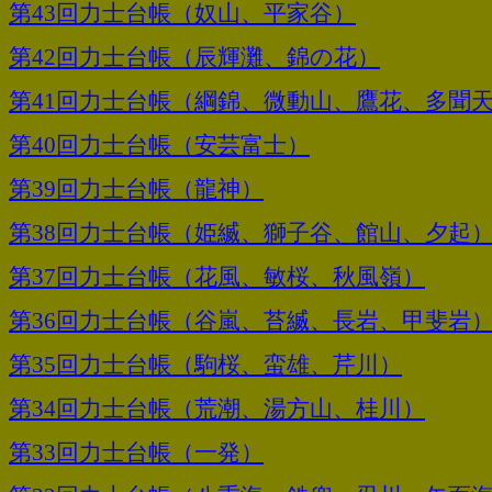
第43回力士台帳（奴山、平家谷）
第42回力士台帳（辰輝灘、錦の花）
第41回力士台帳（綱錦、微動山、鷹花、多聞
第40回力士台帳（安芸富士）
第39回力士台帳（龍神）
第38回力士台帳（姫縅、獅子谷、館山、夕起
第37回力士台帳（花風、敏桜、秋風嶺）
第36回力士台帳（谷嵐、苔縅、長岩、甲斐岩
第35回力士台帳（駒桜、蛮雄、芹川）
第34回力士台帳（荒潮、湯方山、桂川）
第33回力士台帳（一発）