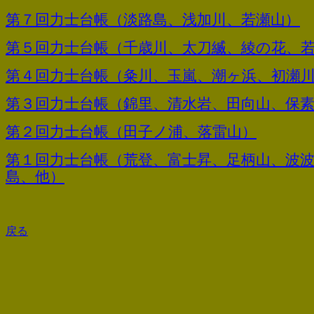
第７回力士台帳（淡路島、浅加川、若瀬山）
第５回力士台帳（千歳川、太刀縅、綾の花、
第４回力士台帳（粂川、玉嵐、潮ヶ浜、初瀬
第３回力士台帳（錦里、清水岩、田向山、保
第２回力士台帳（田子ノ浦、落雷山）
第１回力士台帳（荒登、富士昇、足柄山、波
島、他）
戻る