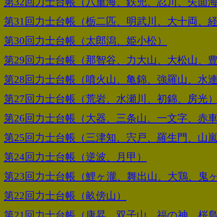
第32回力士台帳（八重海、鉄兜、忍川、矢面
第31回力士台帳（栃二匹、明武川、大十両、
第30回力士台帳（太郎潟、姫小松）
第29回力士台帳（那智谷、力大山、大松山、
第28回力士台帳（噴火山、亀錦、強羅山、水
第27回力士台帳（荒岩、水瀬川、初錦、房光
第26回力士台帳（大器、三条山、一文字、赤
第25回力士台帳（三津知、宍戸、羅生門、山
第24回力士台帳（逆波、月甲）
第23回力士台帳（鯉ヶ瀧、舞出山、大鶏、鬼
第22回力士台帳（畝傍山）
第21回力士台帳（康昇、双子山、福の神、桜