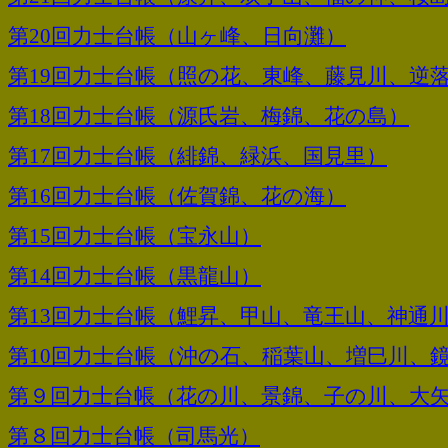
第20回力士台帳（山ヶ峰、日向灘）
第19回力士台帳（照の花、東峰、藤見川、逆
第18回力士台帳（源氏岩、梅錦、花の島）
第17回力士台帳（緋錦、緑浜、国見里）
第16回力士台帳（佐賀錦、花の海）
第15回力士台帳（宝永山）
第14回力士台帳（黒龍山）
第13回力士台帳（鯉昇、甲山、竜王山、神通
第10回力士台帳（沖の石、稲葉山、増巳川、
第９回力士台帳（花の川、景錦、子の川、大
第８回力士台帳（司馬光）