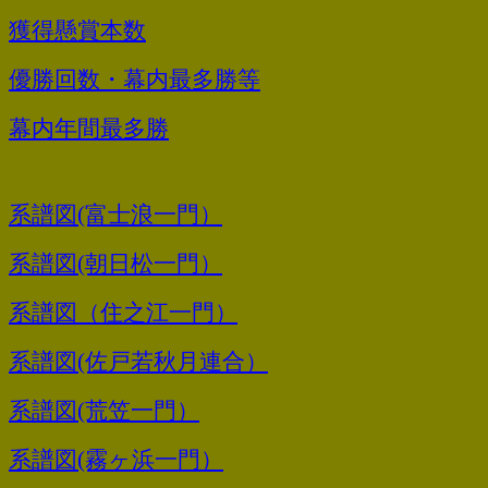
獲得懸賞本数
優勝回数・幕内最多勝等
幕内年間最多勝
系譜図(富士浪一門）
系譜図(朝日松一門）
系譜図（住之江一門）
系譜図(佐戸若秋月連合）
系譜図(荒笠一門）
系譜図(霧ヶ浜一門）